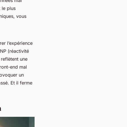
données mal
 le plus
hniques, vous
er l’expérience
NP (réactivité
reflètent une
front-end mal
rovoquer un
ssé. Et il ferme
n