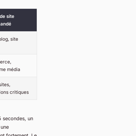
de site
andé
blog, site
erce,
rme média
ites,
ions critiques
,5 secondes, un
 une
nt fortement. Le