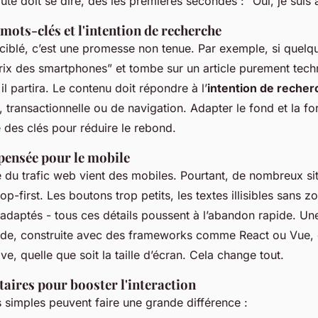
naute doit se dire, dès les premières secondes : “Oui, je suis
 mots-clés et l'intention de recherche
ciblé, c’est une promesse non tenue. Par exemple, si quelq
rix des smartphones” et tombe sur un article purement techn
il partira. Le contenu doit répondre à l’
intention de recher
, transactionnelle ou de navigation. Adapter le fond et la fo
e des clés pour réduire le rebond.
pensée pour le mobile
é du trafic web vient des mobiles. Pourtant, de nombreux sit
p-first. Les boutons trop petits, les textes illisibles sans z
adaptés - tous ces détails poussent à l’abandon rapide. Une
uide, construite avec des frameworks comme React ou Vue, 
ive, quelle que soit la taille d’écran. Cela change tout.
taires pour booster l'interaction
 simples peuvent faire une grande différence :