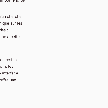
 au bon endroit.”
u’un cherche
ique sur les
che
:
rme à cette
es restent
oom, les
 interface
offre une