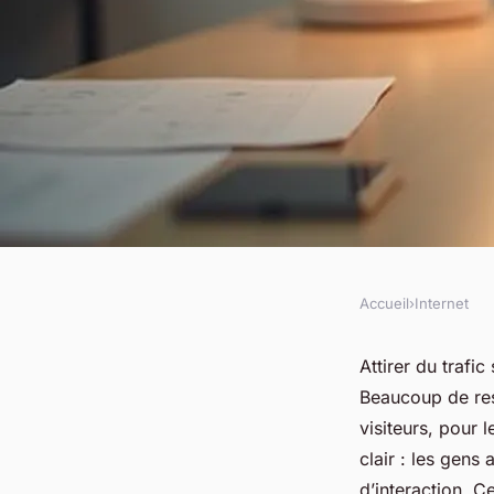
Accueil
›
Internet
INTERNET
Réduire le taux de r
Attirer du trafic
Beaucoup de res
solutions concrètes
visiteurs, pour 
clair : les gens 
d’interaction. C