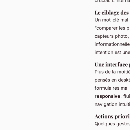
crucial. L’inter
Le ciblage des
Un mot-clé mal 
“comparer les p
capteurs photo, 
informationnelle
intention est un
Une interface 
Plus de la moiti
pensés en deskto
formulaires mal 
responsive
, fl
navigation intuit
Actions priori
Quelques gestes