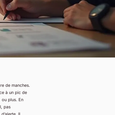
paire de manches.
ce à un pic de
 ou plus. En
l, pas
’alerte. Il