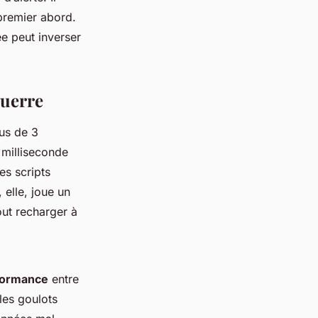
 premier abord.
e peut inverser
guerre
us de 3
 milliseconde
es scripts
 elle, joue un
out recharger à
formance
entre
 les goulots