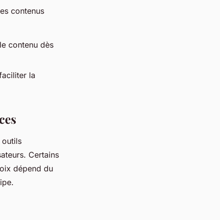
res contenus
 le contenu dès
aciliter la
ces
outils
sateurs. Certains
choix dépend du
ipe.