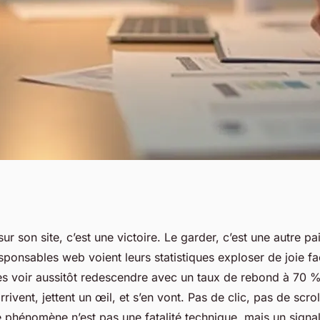
ebond : des
 sur son site, c’est une victoire. Le garder, c’est une autre 
ponsables web voient leurs statistiques exploser de joie fa
 à votre problème
les voir aussitôt redescendre avec un taux de rebond à 70 %
arrivent, jettent un œil, et s’en vont. Pas de clic, pas de scrol
e phénomène n’est pas une fatalité technique, mais un signal d