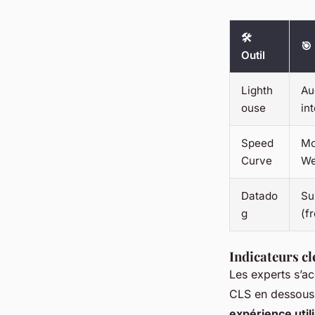
🛠️
🎯
Outil
Lighth
Au
ouse
in
Speed
Mo
Curve
We
Datado
Su
g
(f
Indicateurs cl
Les experts s’ac
CLS en dessous d
expérience util