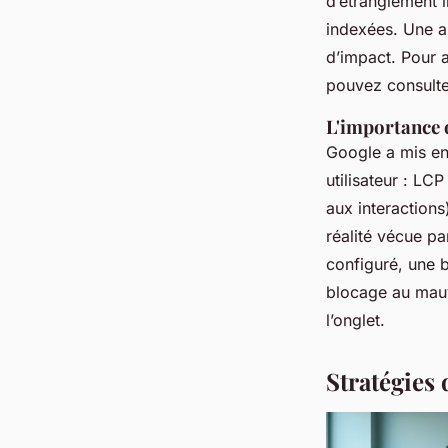
d’étranglement i
indexées. Une an
d’impact. Pour a
pouvez consulte
L'importance 
Google a mis en
utilisateur : LC
aux interactions
réalité vécue pa
configuré, une 
blocage au mauva
l’onglet.
Stratégies