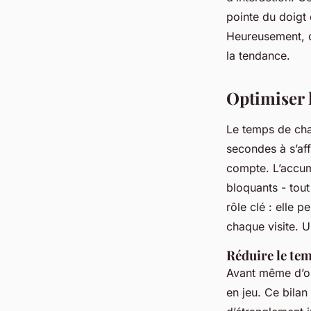
Franceline
•
04/05/2026 19:05
•
7 min de lecture
pointe du doigt 
Heureusement, c
la tendance.
Optimiser l
Le temps de cha
secondes à s’af
compte. L’accum
bloquants - tout
rôle clé : elle 
chaque visite. U
Réduire le te
Avant même d’opt
en jeu. Ce bilan