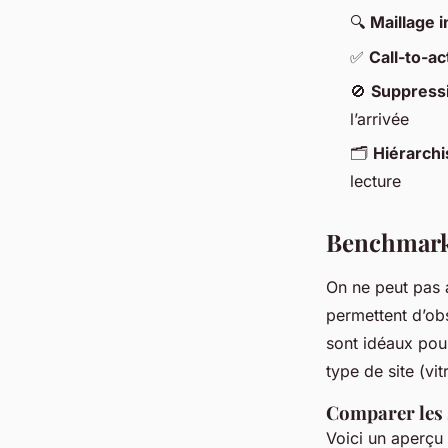
🔍
Maillage i
✅
Call-to-ac
🚫
Suppressi
l’arrivée
🗂️
Hiérarchis
lecture
Benchmarks
On ne peut pas 
permettent d’obs
sont idéaux pour
type de site (vi
Comparer les 
Voici un aperçu d