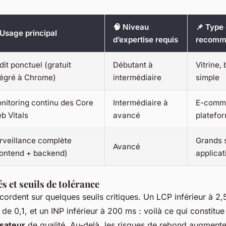
🧠 Niveau
📌 Type 
 Usage principal
d’expertise requis
recomm
dit ponctuel (gratuit
Débutant à
Vitrine, 
tégré à Chrome)
intermédiaire
simple
nitoring continu des Core
Intermédiaire à
E-comm
b Vitals
avancé
platefo
rveillance complète
Grands s
Avancé
rontend + backend)
applicat
és et seuils de tolérance
cordent sur quelques seuils critiques. Un LCP inférieur à 2
e 0,1, et un INP inférieur à 200 ms : voilà ce qui constitue
isateur
de qualité. Au-delà, les risques de rebond augmente