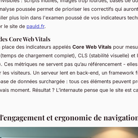
nvisibles : scripts inutiles, images trop lourdes, bases de 
alyse poussée permet de prioriser les correctifs qui auront
ller plus loin dans l'examen poussé de vos indicateurs tec
r le site de
pauld.fr
.
des Core Web Vitals
 place des indicateurs appelés
Core Web Vitals
pour mesur
P (temps de chargement complet), CLS (stabilité visuelle) et I
). Ces métriques ne servent pas qu’au référencement - elles 
r les visiteurs. Un serveur lent en back-end, un framework 
base de données surchargée : tous ces éléments peuvent p
is moment. Résultat ? L’internaute pense que le site est ca
 d'engagement et ergonomie de navigatio